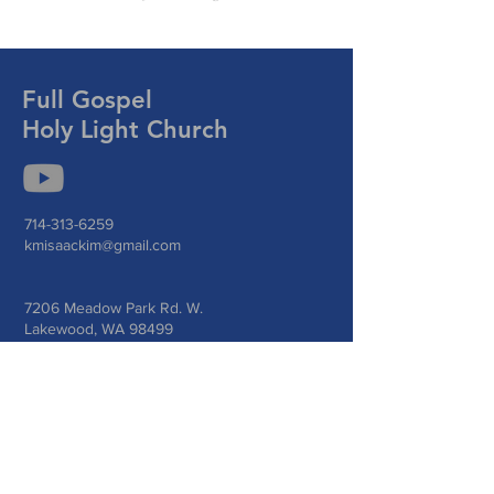
Full Gospel
Holy Light Church
714-313-6259
kmisaackim@gmail.com
7206 Meadow Park Rd. W.
Lakewood, WA 98499
Prayer Request
기도는 하나님의 능력과 임재를 우리 삶에 초
대하여 그분의 계획과 목적을 성취하도록 합
니다.
기도가 필요하신 분들은 연락주세요.
오늘 우리는 당신을 위해 기도합니다.