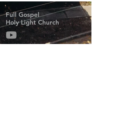
Full Gospel
Holy Light Church
714-313-6259
kmisaackim@gmail.com
7206 Meadow Park Rd. W.
Lakewood, WA 98499
Prayer Request
기도는 하나님의 능력과 임재를 우리 삶에 초
대하여 그분의 계획과 목적을 성취하도록 합
니다.
기도가 필요하신 분들은 연락주세요.
오늘 우리는 당신을 위해 기도합니다.