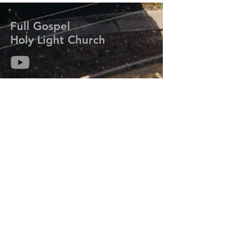
Full Gospel
Holy Light Church
714-313-6259
kmisaackim@gmail.com
7206 Meadow Park Rd. W.
Lakewood, WA 98499
Prayer Request
기도는 하나님의 능력과 임재를 우리 삶에 초
대하여 그분의 계획과 목적을 성취하도록 합
니다.
기도가 필요하신 분들은 연락주세요.
오늘 우리는 당신을 위해 기도합니다.