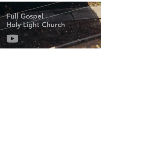
Full Gospel
Holy Light Church
714-313-6259
kmisaackim@gmail.com
7206 Meadow Park Rd. W.
Lakewood, WA 98499
Prayer Request
기도는 하나님의 능력과 임재를 우리 삶에 초
대하여 그분의 계획과 목적을 성취하도록 합
니다.
기도가 필요하신 분들은 연락주세요.
오늘 우리는 당신을 위해 기도합니다.