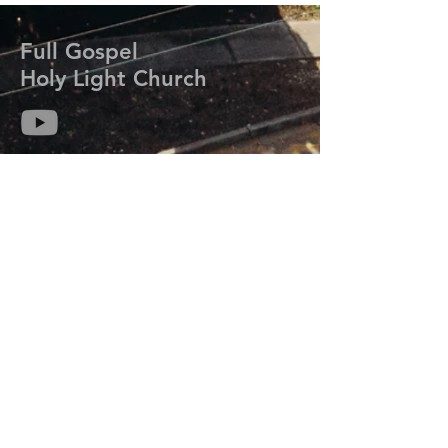
Full Gospel
Holy Light Church
714-313-6259
kmisaackim@gmail.com
7206 Meadow Park Rd. W.
Lakewood, WA 98499
Prayer Request
기도는 하나님의 능력과 임재를 우리 삶에 초
대하여 그분의 계획과 목적을 성취하도록 합
니다.
기도가 필요하신 분들은 연락주세요.
오늘 우리는 당신을 위해 기도합니다.