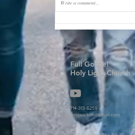
Write a comment...
2026년 8월 2일 주보
Full Gospel
Holy Light Church
714-313-6259
kmisaackim@gmail.com
7206 Meadow Park Rd. W.