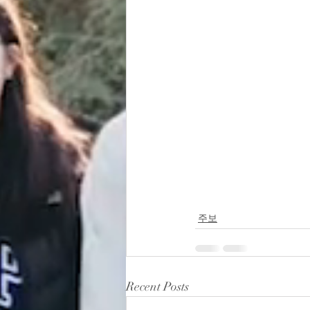
주보
Recent Posts