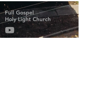
Full Gospel
Holy Light Church
714-313-6259
kmisaackim@gmail.com
7206 Meadow Park Rd. W.
Lakewood, WA 98499
Prayer Request
기도는 하나님의 능력과 임재를 우리 삶에 초
대하여 그분의 계획과 목적을 성취하도록 합
니다.
기도가 필요하신 분들은 연락주세요.
오늘 우리는 당신을 위해 기도합니다.