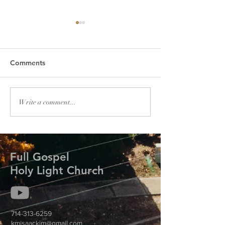
Comments
2026년 VBS(여름성경학
2026년 봄맞이 
Write a comment...
교)
월 16일)
Full Gospel
Holy Light Church
714-313-6259
kmisaackim@gmail.com