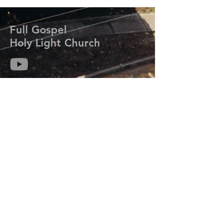
Full Gospel
Holy Light Church
714-313-6259
kmisaackim@gmail.com
7206 Meadow Park Rd. W.
Lakewood, WA 98499
Prayer Request
기도는 하나님의 능력과 임재를 우리 삶에 초
대하여 그분의 계획과 목적을 성취하도록 합
니다.
기도가 필요하신 분들은 연락주세요.
오늘 우리는 당신을 위해 기도합니다.