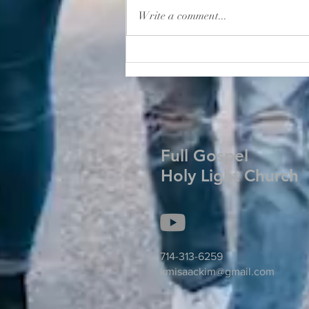
Write a comment...
2026년 8월 2일 주보
Full Gospel
Holy Light Church
714-313-6259
kmisaackim@gmail.com