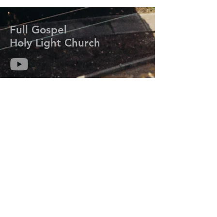
Full Gospel
Holy Light Church
714-313-6259
kmisaackim@gmail.com
7206 Meadow Park Rd. W.
Lakewood, WA 98499
Prayer Request
기도는 하나님의 능력과 임재를 우리 삶에 초
대하여 그분의 계획과 목적을 성취하도록 합
니다.
기도가 필요하신 분들은 연락주세요.
오늘 우리는 당신을 위해 기도합니다.